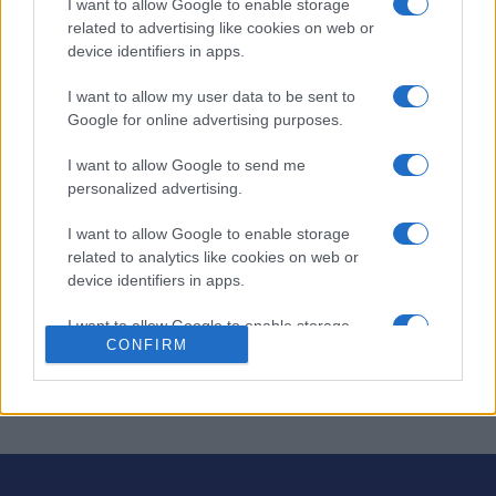
I want to allow Google to enable storage
related to advertising like cookies on web or
Alle Buchstaben des Alphabets kommen mindestens
device identifiers in apps.
einmal im Gitter vor und werden überall im Gitter durch
I want to allow my user data to be sent to
dieselbe Zahl dargestellt. Um Ihnen den Einstieg zu
Google for online advertising purposes.
erleichtern, werden vor Spielbeginn einige Buchstaben
angezeigt. Um einen Buchstaben hinzuzufügen und den
I want to allow Google to send me
Code zu knacken, klicken Sie auf ein Feld und geben Sie
personalized advertising.
dann den gewünschten Buchstaben ein oder klicken Sie
I want to allow Google to enable storage
ihn an. Je öfter Sie spielen, desto besser werden Sie
related to analytics like cookies on web or
darin, Buchstabenmuster zu erkennen und die Lücken zu
device identifiers in apps.
füllen. Mit jedem gelösten Rätsel schalten Sie neue und
anspruchsvollere Gitter frei. Dieses Spiel ist perfekt für
I want to allow Google to enable storage
Codeknacker und Rätselfans gleichermaßen und hält
CONFIRM
related to functionality of the website or app.
Ihren Geist fit!
I want to allow Google to enable storage
related to personalization.
I want to allow Google to enable storage
related to security, including authentication