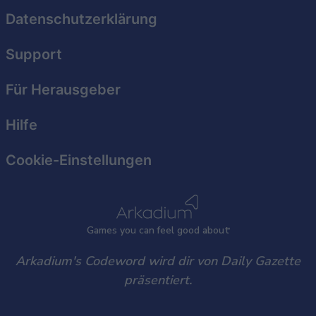
functionality and fraud prevention, and other
Datenschutzerklärung
user protection.
Support
Für Herausgeber
Hilfe
Cookie-Einstellungen
Games
y
ou can
f
eel good about
Arkadium's Codeword wird dir von Daily Gazette
präsentiert.