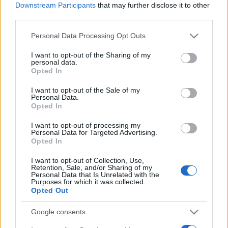
Downstream Participants
that may further disclose it to other
third parties.
Please note that this website/app uses one or more Google
Personal Data Processing Opt Outs
services and may gather and store information including but
not limited to your visit or usage behaviour. You may click to
I want to opt-out of the Sharing of my
personal data.
grant or deny consent to Google and its third-party tags to
Opted In
Beste Spielergebnisse
use your data for below specified purposes in below Google
consent section.
I want to opt-out of the Sale of my
Personal Data.
Opted In
Heute
Diese Woche
Diesen Monat
I want to opt-out of processing my
Personal Data for Targeted Advertising.
Opted In
LOGIN
Da kannst du sein
I want to opt-out of Collection, Use,
Retention, Sale, and/or Sharing of my
Personal Data that Is Unrelated with the
Purposes for which it was collected.
Opted Out
Arkadium's Codeword
Google consents
Überblick