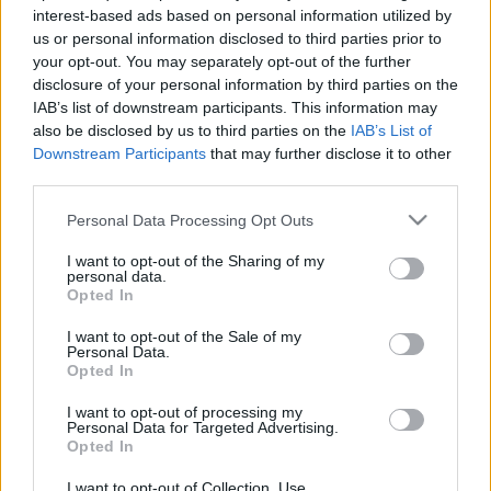
interest-based ads based on personal information utilized by
us or personal information disclosed to third parties prior to
your opt-out. You may separately opt-out of the further
disclosure of your personal information by third parties on the
IAB’s list of downstream participants. This information may
also be disclosed by us to third parties on the
IAB’s List of
Récords
Downstream Participants
that may further disclose it to other
third parties.
Please note that this website/app uses one or more Google
Personal Data Processing Opt Outs
services and may gather and store information including but
not limited to your visit or usage behaviour. You may click to
I want to opt-out of the Sharing of my
Hoy
Esta semana
Este mes
personal data.
grant or deny consent to Google and its third-party tags to
Opted In
use your data for below specified purposes in below Google
ACCESO
Podrías ser tú
consent section.
I want to opt-out of the Sale of my
Personal Data.
Opted In
I want to opt-out of processing my
Personal Data for Targeted Advertising.
Holiday Mahjong Dimensions
Opted In
Descripción
I want to opt-out of Collection, Use,