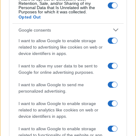
Retention, Sale, and/or Sharing of my
Personal Data that Is Unrelated with the
Purposes for which it was collected.
Hecho por amantes del mahjong para amantes del
Opted Out
mahjong. ¡Juega gratis online! No se requiere descarga
ni instalación.
Google consents
Cómo jugar a Holiday Mahjong
I want to allow Google to enable storage
Dimensions
related to advertising like cookies on web or
device identifiers in apps.
Holiday Mahjong Dimensions trae el espíritu navideño al
I want to allow my user data to be sent to
clásico juego de estrategia. ¡Disfruta de una tanda de
Google for online advertising purposes.
niveles completamente nuevos con canciones navideñas
y fichas que representan adornos, luces y árboles de
I want to allow Google to send me
Navidad y mucho más! Las reglas del mahjong son muy
personalized advertising.
sencillas: combina dos fichas que estén libres y que
tengan el mismo símbolo. Solo se puede hacer clic en
I want to allow Google to enable storage
related to analytics like cookies on web or
las fichas libres, y se considerará libre una ficha que no
device identifiers in apps.
esté bloqueada a izquierda y derecha en el momento de
descubrirla. Como Papá Noel, ¡deberás completar todos
I want to allow Google to enable storage
los niveles antes de que se agote el tiempo!
related to functionality of the website or app.