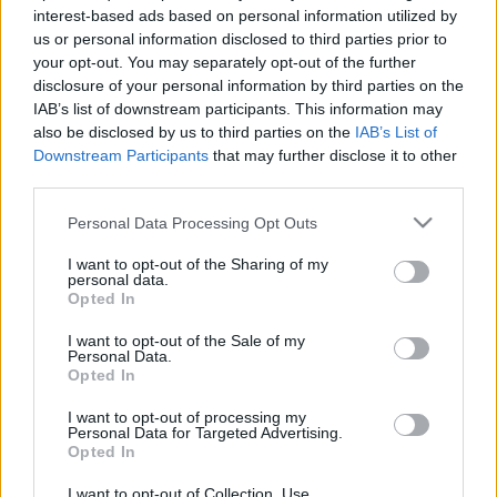
interest-based ads based on personal information utilized by
us or personal information disclosed to third parties prior to
your opt-out. You may separately opt-out of the further
disclosure of your personal information by third parties on the
IAB’s list of downstream participants. This information may
also be disclosed by us to third parties on the
IAB’s List of
Beste Spielergebnisse
Downstream Participants
that may further disclose it to other
third parties.
Please note that this website/app uses one or more Google
Personal Data Processing Opt Outs
services and may gather and store information including but
not limited to your visit or usage behaviour. You may click to
I want to opt-out of the Sharing of my
Heute
Diese Woche
Diesen Monat
personal data.
grant or deny consent to Google and its third-party tags to
Opted In
use your data for below specified purposes in below Google
LOGIN
Da kannst du sein
consent section.
I want to opt-out of the Sale of my
Personal Data.
Opted In
I want to opt-out of processing my
Personal Data for Targeted Advertising.
Holiday Mahjong Dimensions
Opted In
Überblick
I want to opt-out of Collection, Use,