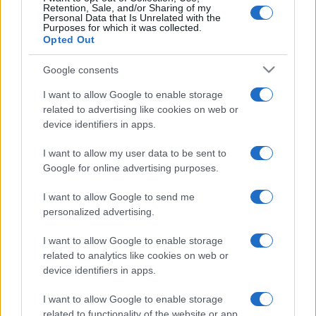
Retention, Sale, and/or Sharing of my
Personal Data that Is Unrelated with the
Purposes for which it was collected.
Von und für Mahjong-Fans: Spiele Mahjong kostenlos
Opted Out
online! Downloads oder Installationen sind nicht nötig.
So wird Holiday Mahjong
Google consents
Dimensions gespielt
I want to allow Google to enable storage
related to advertising like cookies on web or
Holiday Mahjong Dimensions versorgt das klassische
device identifiers in apps.
Denkspiel mit weihnachtlichem Flair! Viel Spaß mit
I want to allow my user data to be sent to
komplett neuen Leveln voller Weihnachtslieder,
Google for online advertising purposes.
weihnachtlicher Spielsteine, Weihnachtsbäume,
Weihnachtslichter, Baumschmuck und mehr! Die
I want to allow Google to send me
Mahjong-Regeln sind einfach: Kombiniere zwei freie
personalized advertising.
Spielsteine mit demselben Symbol. Ein Spielstein ist nur
dann frei und anklickbar, wenn er aufgedeckt und links
I want to allow Google to enable storage
related to analytics like cookies on web or
und rechts unblockiert ist. Genau wie der
device identifiers in apps.
Weihnachtsmann musst du alle Sets vervollständigen,
bevor die Zeit abläuft!
I want to allow Google to enable storage
related to functionality of the website or app.